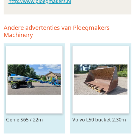
http://www.ploegmakers.nl
Andere advertenties van Ploegmakers
Machinery
Genie S65 / 22m
Volvo L50 bucket 2.30m
working height manlift
wide / Seen little use
(bj 2016)