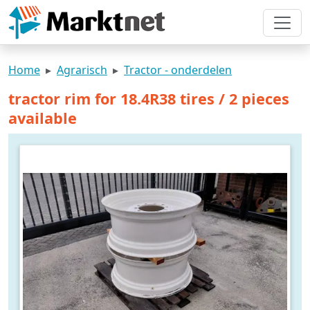
Home
Agrarisch
Tractor - onderdelen
tractor rim for 18.4R38 tires / 2 pieces
available