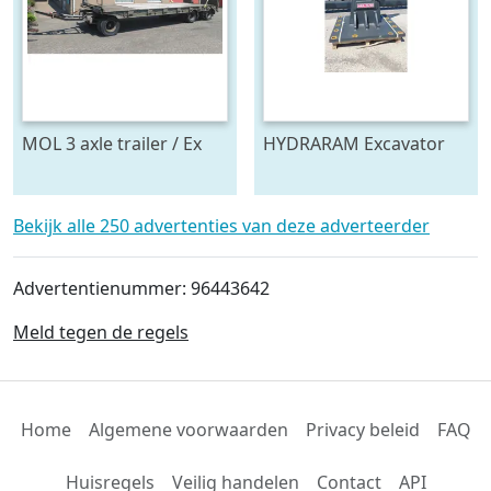
MOL 3 axle trailer / Ex
HYDRARAM Excavator
army (bj 1992)
ripper / up to 35 ton /
Brackets available / Cat
336
Bekijk alle 250 advertenties van deze adverteerder
Advertentienummer: 96443642
Meld tegen de regels
Home
Algemene voorwaarden
Privacy beleid
FAQ
Huisregels
Veilig handelen
Contact
API