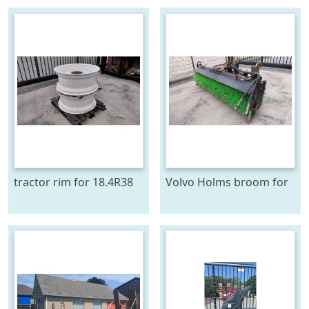
tractor rim for 18.4R38
Volvo Holms broom for
tires / 2 pieces available
wheel loader /
Volvo/Lundberg quick
coupler