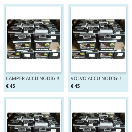
CAMPER ACCU NODIG!!!
VOLVO ACCU NODIG!!!
B&S ACCU'S SLIEDRECHT
B&S ACCU'S SLIEDRECHT
€ 45
€ 45
0184-425310
0184-425310