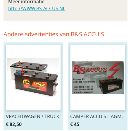
Meer informatie:
http://WWW.BS-ACCUS.NL
Andere advertenties van B&S ACCU'S
VRACHTWAGEN / TRUCK
CAMPER ACCU'S !! AGM,
ACCU'S B&S ACCU'S
START , SEMI-TRACTIE
€ 82,50
€ 45
SLIEDRECHT
GEL ,B&S