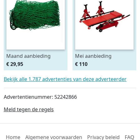
Maand aanbieding
Mei aanbieding
Afdeknet 4x2 mtr maas
Monteursligkar+2 tons
€ 29,95
€ 110
4.5 x 4.5 cm
krik + 2 assteunen
Bekijk alle 1.787 advertenties van deze adverteerder
Advertentienummer: 52242866
Meld tegen de regels
Home
Algemene voorwaarden
Privacy beleid
FAQ