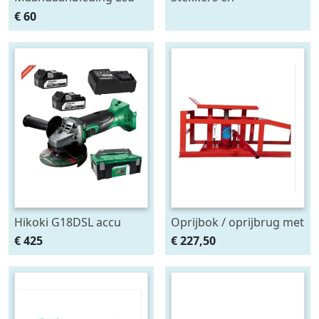
achterlicht 12-24V links
stekkerdozen diversen
€ 60
m. breedtelamp
Hikoki G18DSL accu
Oprijbok / oprijbrug met
haakse slijper (2x5Ah +
ingebouwde krik. set
€ 425
€ 227,50
HSCII)
2stuks