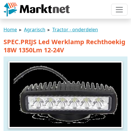
Home
Agrarisch
Tractor - onderdelen
SPEC.PRIJS Led Werklamp Rechthoekig
18W 1350Lm 12-24V