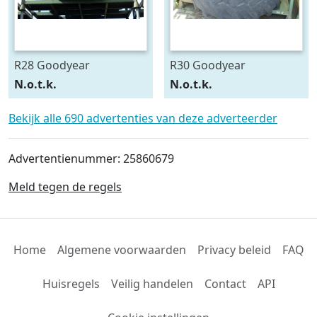
R28 Goodyear
R30 Goodyear
540/75R28
600/70R30
N.o.t.k.
N.o.t.k.
Bekijk alle 690 advertenties van deze adverteerder
Advertentienummer: 25860679
Meld tegen de regels
Home
Algemene voorwaarden
Privacy beleid
FAQ
Huisregels
Veilig handelen
Contact
API