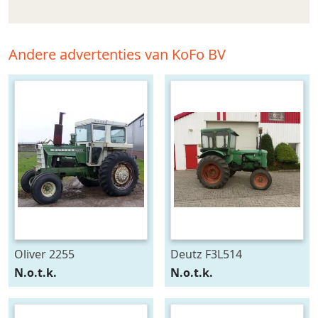
Andere advertenties van KoFo BV
Oliver 2255
Deutz F3L514
N.o.t.k.
N.o.t.k.