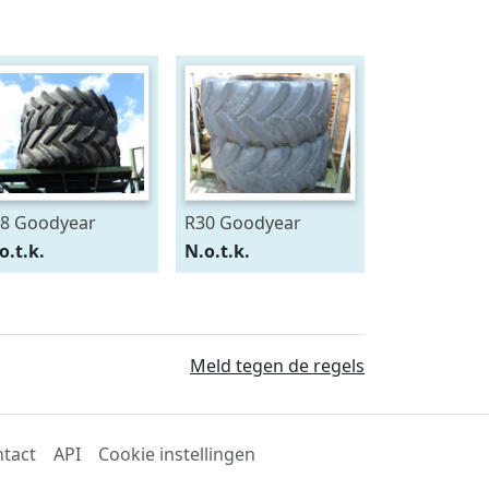
8 Goodyear
R30 Goodyear
0/75R28
600/70R30
o.t.k.
N.o.t.k.
Meld tegen de regels
tact
API
Cookie instellingen