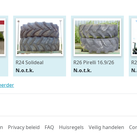
R24 Solideal
R26 Pirelli 16.9/26
R2
15.5/80R24
54
N.o.t.k.
N.o.t.k.
N.
teerder
en
Privacy beleid
FAQ
Huisregels
Veilig handelen
Con