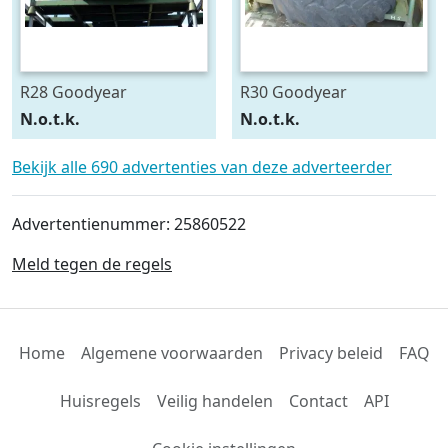
R28 Goodyear
R30 Goodyear
540/75R28
600/70R30
N.o.t.k.
N.o.t.k.
Bekijk alle 690 advertenties van deze adverteerder
Advertentienummer: 25860522
Meld tegen de regels
Home
Algemene voorwaarden
Privacy beleid
FAQ
Huisregels
Veilig handelen
Contact
API