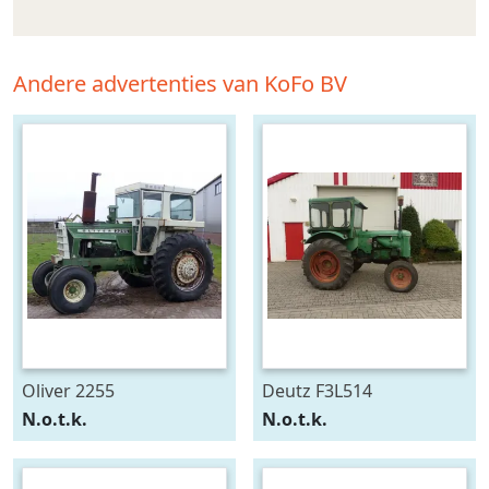
Andere advertenties van KoFo BV
Oliver 2255
Deutz F3L514
N.o.t.k.
N.o.t.k.