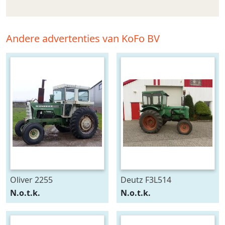
Andere advertenties van KoFo BV
Oliver 2255
Deutz F3L514
N.o.t.k.
N.o.t.k.