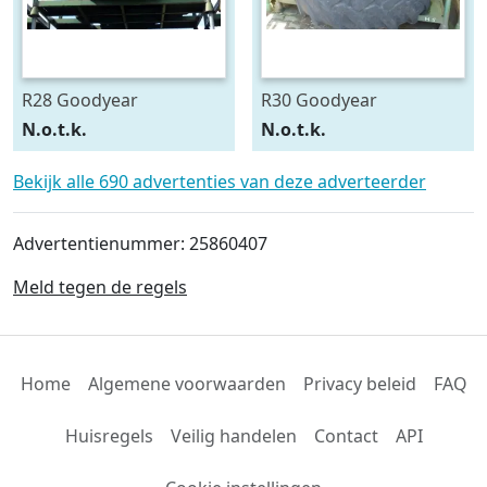
R28 Goodyear
R30 Goodyear
540/75R28
600/70R30
N.o.t.k.
N.o.t.k.
Bekijk alle 690 advertenties van deze adverteerder
Advertentienummer: 25860407
Meld tegen de regels
Home
Algemene voorwaarden
Privacy beleid
FAQ
Huisregels
Veilig handelen
Contact
API