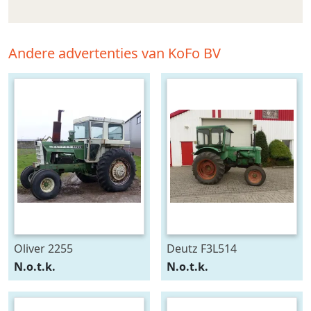
Andere advertenties van KoFo BV
Oliver 2255
Deutz F3L514
N.o.t.k.
N.o.t.k.