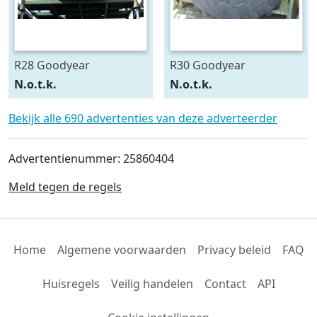
R28 Goodyear
R30 Goodyear
540/75R28
600/70R30
N.o.t.k.
N.o.t.k.
Bekijk alle 690 advertenties van deze adverteerder
Advertentienummer: 25860404
Meld tegen de regels
Home
Algemene voorwaarden
Privacy beleid
FAQ
Huisregels
Veilig handelen
Contact
API