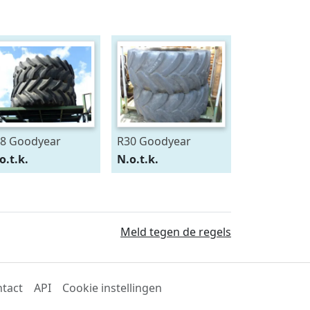
8 Goodyear
R30 Goodyear
0/75R28
600/70R30
o.t.k.
N.o.t.k.
Meld tegen de regels
tact
API
Cookie instellingen