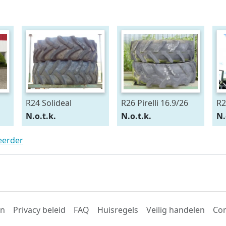
R24 Solideal
R26 Pirelli 16.9/26
R2
15.5/80R24
54
N.o.t.k.
N.o.t.k.
N.
teerder
en
Privacy beleid
FAQ
Huisregels
Veilig handelen
Con