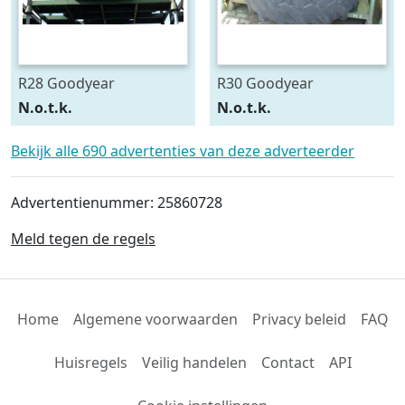
R28 Goodyear
R30 Goodyear
540/75R28
600/70R30
N.o.t.k.
N.o.t.k.
Bekijk alle 690 advertenties van deze adverteerder
Advertentienummer: 25860728
Meld tegen de regels
Home
Algemene voorwaarden
Privacy beleid
FAQ
Huisregels
Veilig handelen
Contact
API