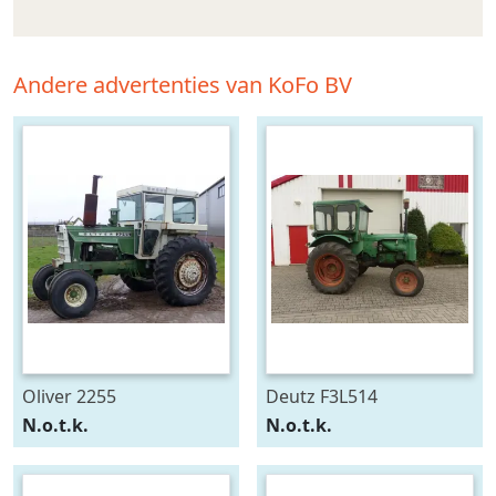
Andere advertenties van KoFo BV
Oliver 2255
Deutz F3L514
N.o.t.k.
N.o.t.k.