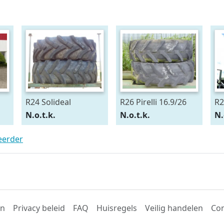
R24 Solideal
R26 Pirelli 16.9/26
R2
15.5/80R24
54
N.o.t.k.
N.o.t.k.
N.
teerder
en
Privacy beleid
FAQ
Huisregels
Veilig handelen
Con