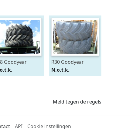
8 Goodyear
R30 Goodyear
0/75R28
600/70R30
o.t.k.
N.o.t.k.
Meld tegen de regels
tact
API
Cookie instellingen