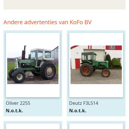
Andere advertenties van KoFo BV
Oliver 2255
Deutz F3L514
N.o.t.k.
N.o.t.k.