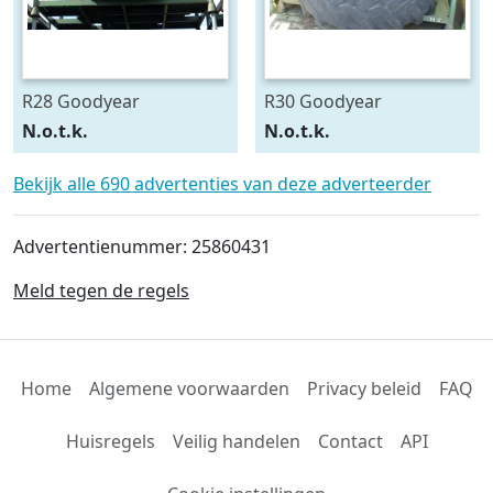
R28 Goodyear
R30 Goodyear
540/75R28
600/70R30
N.o.t.k.
N.o.t.k.
Bekijk alle 690 advertenties van deze adverteerder
Advertentienummer: 25860431
Meld tegen de regels
Home
Algemene voorwaarden
Privacy beleid
FAQ
Huisregels
Veilig handelen
Contact
API