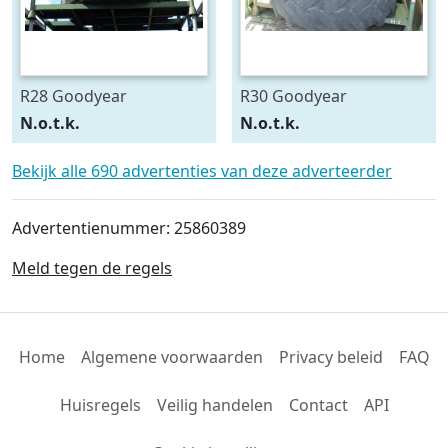
R28 Goodyear
R30 Goodyear
540/75R28
600/70R30
N.o.t.k.
N.o.t.k.
Bekijk alle 690 advertenties van deze adverteerder
Advertentienummer: 25860389
Meld tegen de regels
Home
Algemene voorwaarden
Privacy beleid
FAQ
Huisregels
Veilig handelen
Contact
API