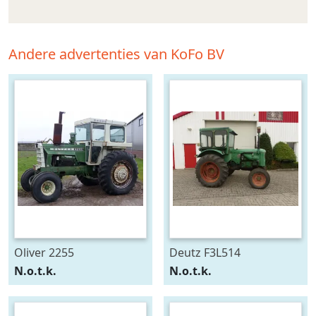
Andere advertenties van KoFo BV
Oliver 2255
Deutz F3L514
N.o.t.k.
N.o.t.k.