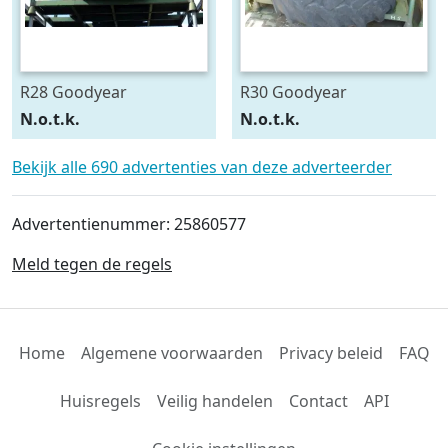
R28 Goodyear
R30 Goodyear
540/75R28
600/70R30
N.o.t.k.
N.o.t.k.
Bekijk alle 690 advertenties van deze adverteerder
Advertentienummer: 25860577
Meld tegen de regels
Home
Algemene voorwaarden
Privacy beleid
FAQ
Huisregels
Veilig handelen
Contact
API