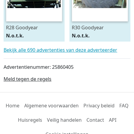
R28 Goodyear
R30 Goodyear
540/75R28
600/70R30
N.o.t.k.
N.o.t.k.
Bekijk alle 690 advertenties van deze adverteerder
Advertentienummer: 25860405
Meld tegen de regels
Home
Algemene voorwaarden
Privacy beleid
FAQ
Huisregels
Veilig handelen
Contact
API