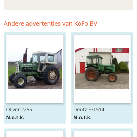
Andere advertenties van KoFo BV
Oliver 2255
Deutz F3L514
N.o.t.k.
N.o.t.k.