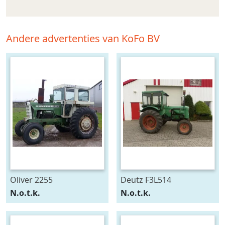
Andere advertenties van KoFo BV
Oliver 2255
Deutz F3L514
N.o.t.k.
N.o.t.k.