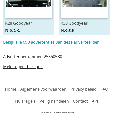
R28 Goodyear
R30 Goodyear
540/75R28
600/70R30
N.o.t.k.
N.o.t.k.
Bekijk alle 690 advertenties van deze adverteerder
Advertentienummer: 25860580
Meld tegen de regels
Home
Algemene voorwaarden
Privacy beleid
FAQ
Huisregels
Veilig handelen
Contact
API