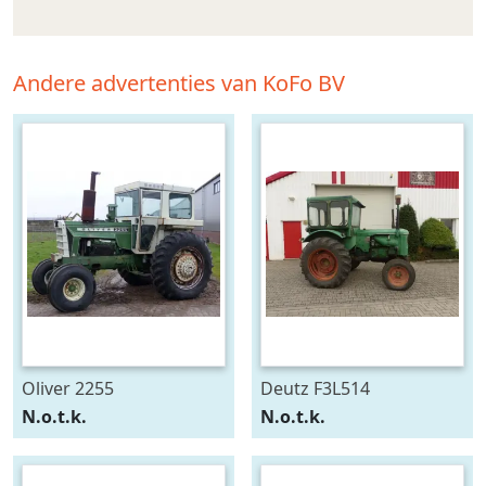
Andere advertenties van KoFo BV
Oliver 2255
Deutz F3L514
N.o.t.k.
N.o.t.k.