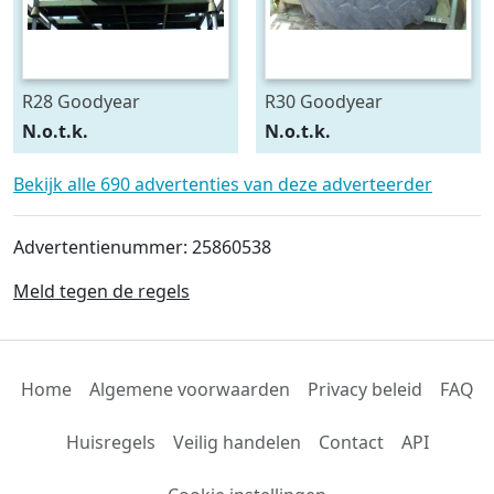
R28 Goodyear
R30 Goodyear
540/75R28
600/70R30
N.o.t.k.
N.o.t.k.
Bekijk alle 690 advertenties van deze adverteerder
Advertentienummer: 25860538
Meld tegen de regels
Home
Algemene voorwaarden
Privacy beleid
FAQ
Huisregels
Veilig handelen
Contact
API