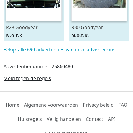
R28 Goodyear
R30 Goodyear
540/75R28
600/70R30
N.o.t.k.
N.o.t.k.
Bekijk alle 690 advertenties van deze adverteerder
Advertentienummer: 25860480
Meld tegen de regels
Home
Algemene voorwaarden
Privacy beleid
FAQ
Huisregels
Veilig handelen
Contact
API