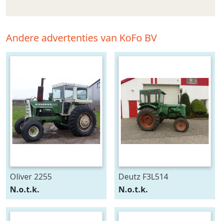
Andere advertenties van KoFo BV
Oliver 2255
Deutz F3L514
N.o.t.k.
N.o.t.k.