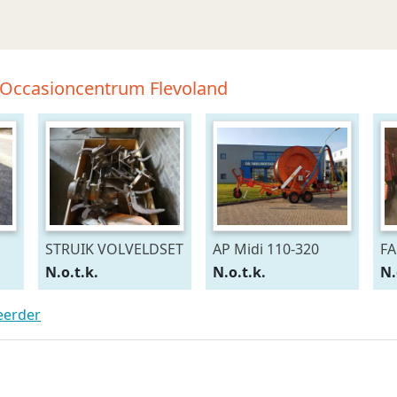
-Occasioncentrum Flevoland
STRUIK VOLVELDSET
AP Midi 110-320
FA
N.o.t.k.
N.o.t.k.
N.
teerder