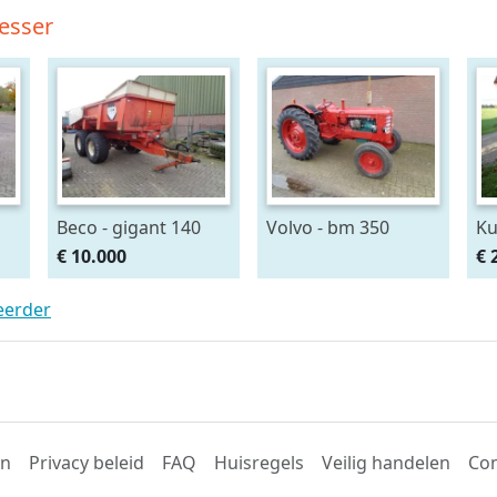
esser
Beco - gigant 140
Volvo - bm 350
Ku
€ 10.000
€ 
teerder
en
Privacy beleid
FAQ
Huisregels
Veilig handelen
Con