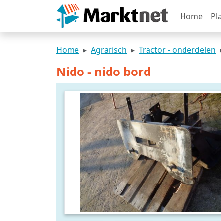
Home
Pl
Home
Agrarisch
Tractor - onderdelen
Nido - nido bord