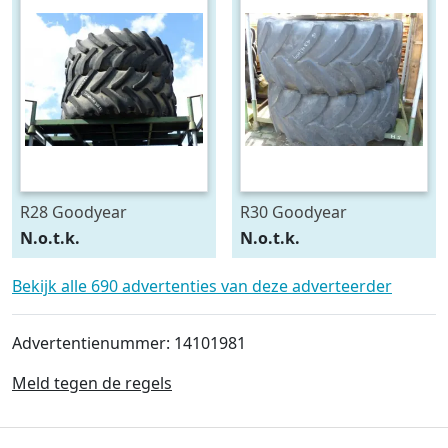
R28 Goodyear
R30 Goodyear
540/75R28
600/70R30
N.o.t.k.
N.o.t.k.
Bekijk alle 690 advertenties van deze adverteerder
Advertentienummer: 14101981
Meld tegen de regels