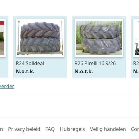
R24 Solideal
R26 Pirelli 16.9/26
R2
15.5/80R24
54
N.o.t.k.
N.o.t.k.
N.
teerder
en
Privacy beleid
FAQ
Huisregels
Veilig handelen
Con