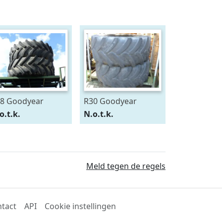
8 Goodyear
R30 Goodyear
0/75R28
600/70R30
o.t.k.
N.o.t.k.
Meld tegen de regels
tact
API
Cookie instellingen