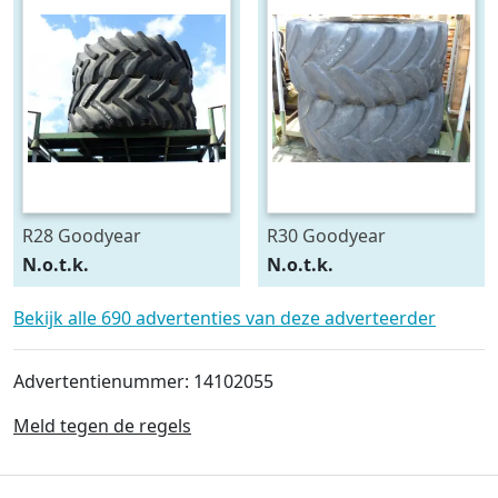
R28 Goodyear
R30 Goodyear
540/75R28
600/70R30
N.o.t.k.
N.o.t.k.
Bekijk alle 690 advertenties van deze adverteerder
Advertentienummer: 14102055
Meld tegen de regels