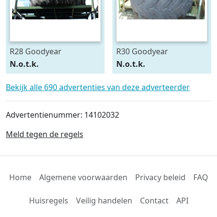
R28 Goodyear
R30 Goodyear
540/75R28
600/70R30
N.o.t.k.
N.o.t.k.
Bekijk alle 690 advertenties van deze adverteerder
Advertentienummer: 14102032
Meld tegen de regels
Home
Algemene voorwaarden
Privacy beleid
FAQ
Huisregels
Veilig handelen
Contact
API