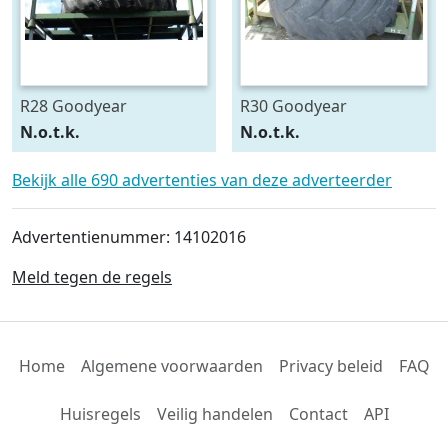
R28 Goodyear
R30 Goodyear
540/75R28
600/70R30
N.o.t.k.
N.o.t.k.
Bekijk alle 690 advertenties van deze adverteerder
Advertentienummer: 14102016
Meld tegen de regels
Home
Algemene voorwaarden
Privacy beleid
FAQ
Huisregels
Veilig handelen
Contact
API