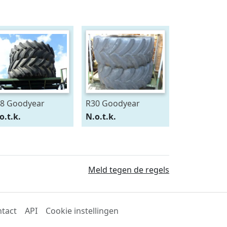
8 Goodyear
R30 Goodyear
0/75R28
600/70R30
o.t.k.
N.o.t.k.
Meld tegen de regels
tact
API
Cookie instellingen