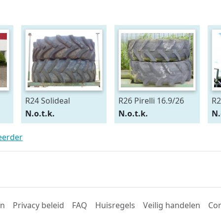
R24 Solideal
R26 Pirelli 16.9/26
R2
15.5/80R24
54
N.o.t.k.
N.o.t.k.
N.
teerder
en
Privacy beleid
FAQ
Huisregels
Veilig handelen
Con