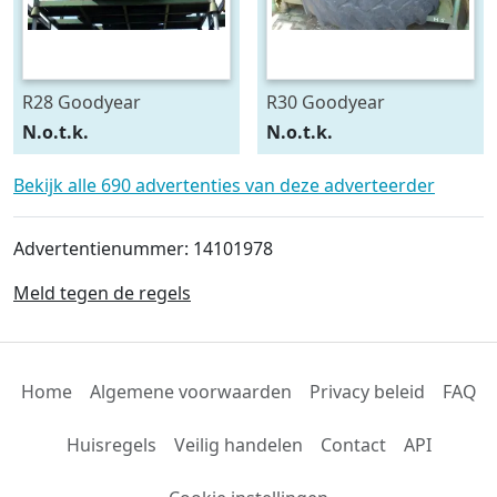
R28 Goodyear
R30 Goodyear
540/75R28
600/70R30
N.o.t.k.
N.o.t.k.
Bekijk alle 690 advertenties van deze adverteerder
Advertentienummer: 14101978
Meld tegen de regels
Home
Algemene voorwaarden
Privacy beleid
FAQ
Huisregels
Veilig handelen
Contact
API