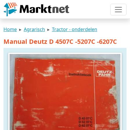
Home
Agrarisch
Tractor - onderdelen
Manual Deutz D 4507C -5207C -6207C