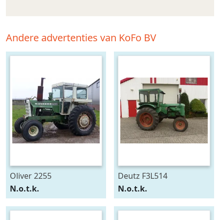
Andere advertenties van KoFo BV
Oliver 2255
Deutz F3L514
N.o.t.k.
N.o.t.k.