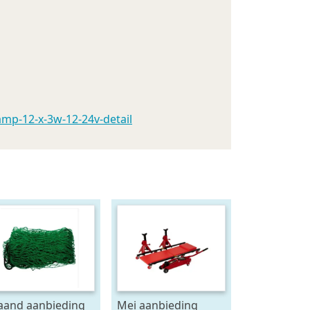
amp-12-x-3w-12-24v-detail
and aanbieding
Mei aanbieding