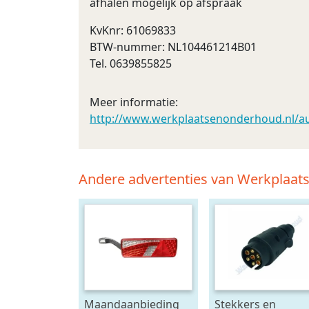
afhalen mogelijk op afspraak
KvKnr: 61069833
BTW-nummer: NL104461214B01
Tel. 0639855825
Meer informatie:
http://www.werkplaatsenonderhoud.nl/auto
Andere advertenties van Werkplaa
Maandaanbieding
Stekkers en