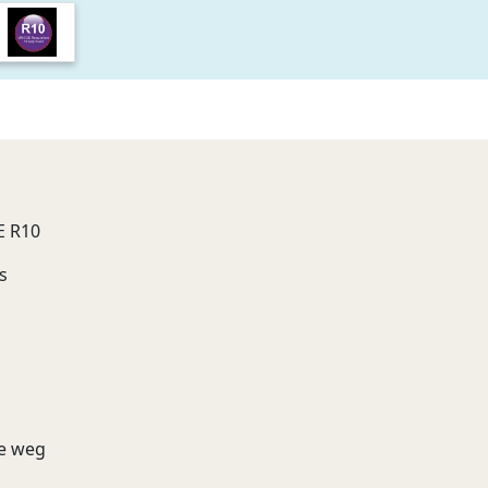
E R10
s
re weg