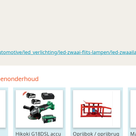
motive/led_verlichting/led-zwaai-flits-lampen/led-zwaail
tsenonderhoud
Hikoki G18DSL accu
Oprijbok / oprijbrug
Ma