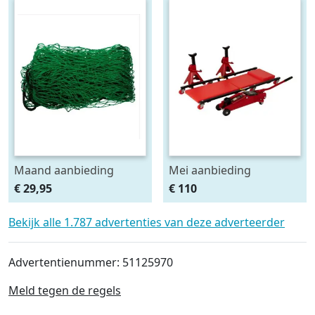
Maand aanbieding
Mei aanbieding
Afdeknet 4x2 mtr maas
Monteursligkar+2 tons
€ 29,95
€ 110
4.5 x 4.5 cm
krik + 2 assteunen
Bekijk alle 1.787 advertenties van deze adverteerder
Advertentienummer: 51125970
Meld tegen de regels