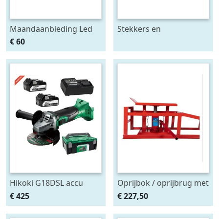
Maandaanbieding Led
Stekkers en
achterlicht 12-24V links
stekkerdozen diversen
€ 60
m. breedtelamp
Hikoki G18DSL accu
Oprijbok / oprijbrug met
haakse slijper (2x5Ah +
ingebouwde krik. set
€ 425
€ 227,50
HSCII)
2stuks