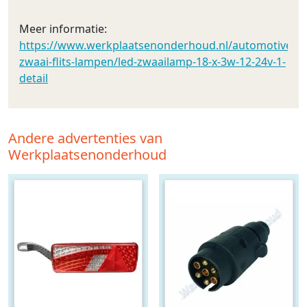
Meer informatie:
https://www.werkplaatsenonderhoud.nl/automotive/led_
zwaai-flits-lampen/led-zwaailamp-18-x-3w-12-24v-1-
detail
Andere advertenties van
Werkplaatsenonderhoud