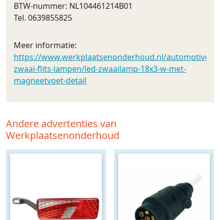
BTW-nummer: NL104461214B01
Tel. 0639855825
Meer informatie:
https://www.werkplaatsenonderhoud.nl/automotive/led_
zwaai-flits-lampen/led-zwaailamp-18x3-w-met-
magneetvoet-detail
Andere advertenties van
Werkplaatsenonderhoud