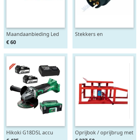
Maandaanbieding Led
Stekkers en
achterlicht 12-24V links
stekkerdozen diversen
€ 60
m. breedtelamp
Hikoki G18DSL accu
Oprijbok / oprijbrug met
haakse slijper (2x5Ah +
ingebouwde krik. set