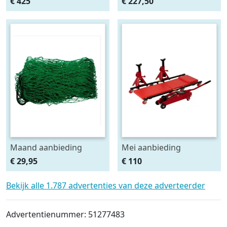
€ 425
€ 227,50
HSCII)
2stuks
Maand aanbieding
Mei aanbieding
Afdeknet 4x2 mtr maas
Monteursligkar+2 tons
€ 29,95
€ 110
4.5 x 4.5 cm
krik + 2 assteunen
Bekijk alle 1.787 advertenties van deze adverteerder
Advertentienummer: 51277483