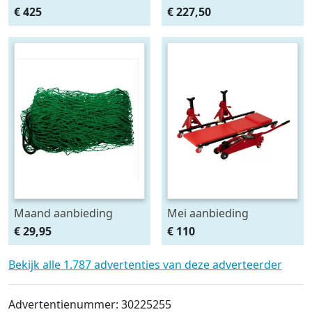
haakse slijper (2x5Ah +
ingebouwde krik. set
€ 425
€ 227,50
HSCII)
2stuks
Maand aanbieding
Mei aanbieding
Afdeknet 4x2 mtr maas
Monteursligkar+2 tons
€ 29,95
€ 110
4.5 x 4.5 cm
krik + 2 assteunen
Bekijk alle 1.787 advertenties van deze adverteerder
Advertentienummer: 30225255