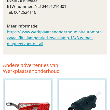
KvKnr: 61069833
BTW-nummer: NL104461214B01
Tel. 0642524116
Meer informatie:
https://www.werkplaatsenonderhoud.nl/automotive/led_
zwaai-flits-lampen/led-zwaailamp-18x3-w-met-
magneetvoet-detail
Andere advertenties van
Werkplaatsenonderhoud