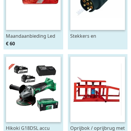
Maandaanbieding Led
Stekkers en
achterlicht 12-24V links
stekkerdozen diversen
€ 60
m. breedtelamp
Hikoki G18DSL accu
Oprijbok / oprijbrug met