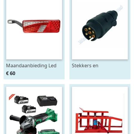
Maandaanbieding Led
Stekkers en
achterlicht 12-24V links
stekkerdozen diversen
€ 60
m. breedtelamp