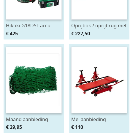
Hikoki G18DSL accu
Oprijbok / oprijbrug met
haakse slijper (2x5Ah +
ingebouwde krik. set
€ 425
€ 227,50
HSCII)
2stuks
Maand aanbieding
Mei aanbieding
Afdeknet 4x2 mtr maas
Monteursligkar+2 tons
€ 29,95
€ 110