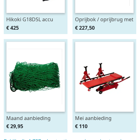
Hikoki G18DSL accu
Oprijbok / oprijbrug met
haakse slijper (2x5Ah +
ingebouwde krik. set
€ 425
€ 227,50
HSCII)
2stuks
Maand aanbieding
Mei aanbieding
Afdeknet 4x2 mtr maas
Monteursligkar+2 tons
€ 29,95
€ 110
4.5 x 4.5 cm
krik + 2 assteunen