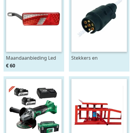
Maandaanbieding Led
Stekkers en
achterlicht 12-24V links
stekkerdozen diversen
€ 60
m. breedtelamp