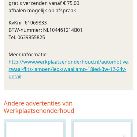
gratis verzenden vanaf € 75.00
afhalen mogelijk op afspraak
KvKnr: 61069833
BTW-nummer: NL104461214B01
Tel. 0639855825
Meer informatie:
http://www.werkplaatsenonderhoud.nl/automotive/led_v
zwaai-flits-lampen/led-zwaailamp-18led-3w-12-24v-
detail
Andere advertenties van
Werkplaatsenonderhoud