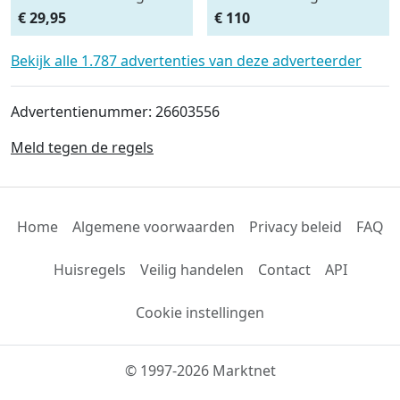
Afdeknet 4x2 mtr maas
Monteursligkar+2 tons
€ 29,95
€ 110
4.5 x 4.5 cm
krik + 2 assteunen
Bekijk alle 1.787 advertenties van deze adverteerder
Advertentienummer: 26603556
Meld tegen de regels
Home
Algemene voorwaarden
Privacy beleid
FAQ
Huisregels
Veilig handelen
Contact
API
Cookie instellingen
© 1997-2026 Marktnet