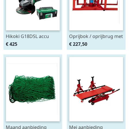
Hikoki G18DSL accu
Oprijbok / oprijbrug met
haakse slijper (2x5Ah +
ingebouwde krik. set
€ 425
€ 227,50
HSCII)
2stuks
Maand aanbieding
Mei aanbieding