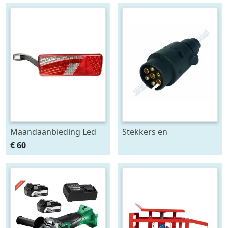
Maandaanbieding Led
Stekkers en
achterlicht 12-24V links
stekkerdozen diversen
€ 60
m. breedtelamp