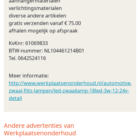
aanhangermaterialen
verlichtingsmaterialen
diverse andere artikelen
gratis verzenden vanaf € 75.00
afhalen mogelijk op afspraak
KvKnr: 61069833
BTW-nummer: NL104461214B01
Tel. 0642524116
Meer informatie:
http://www.werkplaatsenonderhoud.nl/automotive/led_v
zwaai-flits-lampen/led-zwaailamp-18led-3w-12-24v-
detail
Andere advertenties van
Werkplaatsenonderhoud