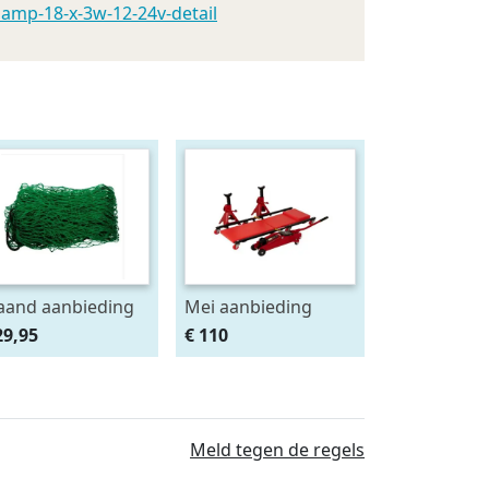
lamp-18-x-3w-12-24v-detail
and aanbieding
Mei aanbieding
deknet 4x2 mtr
Monteursligkar+2
29,95
€ 110
as 4.5 x 4.5 cm
tons krik + 2
assteunen
Meld tegen de regels