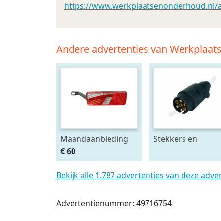
https://www.werkplaatsenonderhoud.nl/aut
Andere advertenties van Werkplaa
Maandaanbieding
Stekkers en
Led achterlicht 12-
stekkerdozen
€ 60
24V links m.
diversen
breedtelamp
Bekijk alle 1.787 advertenties van deze adve
Advertentienummer: 49716754