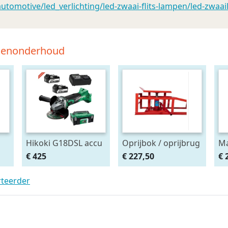
omotive/led_verlichting/led-zwaai-flits-lampen/led-zwaai
tsenonderhoud
Hikoki G18DSL accu
Oprijbok / oprijbrug
Ma
haakse slijper
met ingebouwde
Af
€ 425
€ 227,50
€ 
(2x5Ah + HSCII)
krik. set 2stuks
ma
rteerder