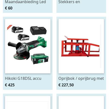
Maandaanbieding Led
Stekkers en
achterlicht 12-24V links
stekkerdozen diversen
€ 60
m. breedtelamp
Hikoki G18DSL accu
Oprijbok / oprijbrug met
haakse slijper (2x5Ah +
ingebouwde krik. set
€ 425
€ 227,50
HSCII)
2stuks