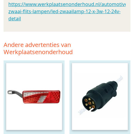
https://www.werkplaatsenonderhoud.nl/automotive/led_
zwaai-flits-lampen/led-zwaailamp-12-x-3w-12-24v-
detail
Andere advertenties van
Werkplaatsenonderhoud