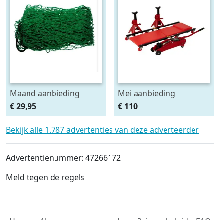
Maand aanbieding
Mei aanbieding
Afdeknet 4x2 mtr maas
Monteursligkar+2 tons
€ 29,95
€ 110
4.5 x 4.5 cm
krik + 2 assteunen
Bekijk alle 1.787 advertenties van deze adverteerder
Advertentienummer: 47266172
Meld tegen de regels