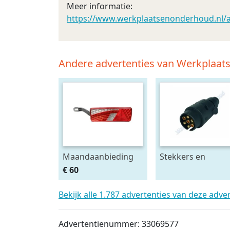
Meer informatie:
https://www.werkplaatsenonderhoud.nl/aut
Andere advertenties van Werkplaa
Maandaanbieding
Stekkers en
Led achterlicht 12-
stekkerdozen
€ 60
24V links m.
diversen
breedtelamp
Bekijk alle 1.787 advertenties van deze adve
Advertentienummer: 33069577