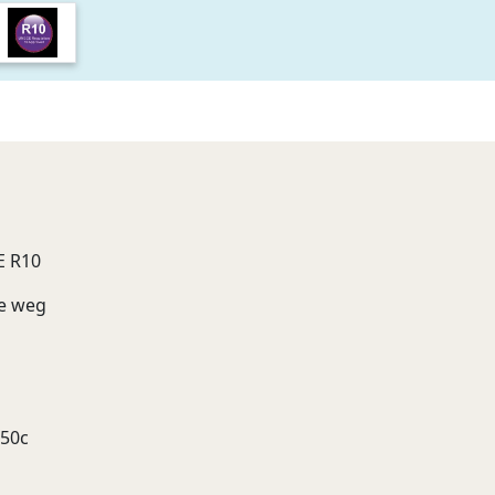
E R10
re weg
+50c