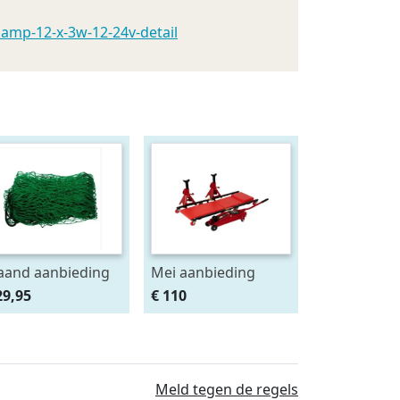
lamp-12-x-3w-12-24v-detail
and aanbieding
Mei aanbieding
deknet 4x2 mtr
Monteursligkar+2
29,95
€ 110
as 4.5 x 4.5 cm
tons krik + 2
assteunen
Meld tegen de regels