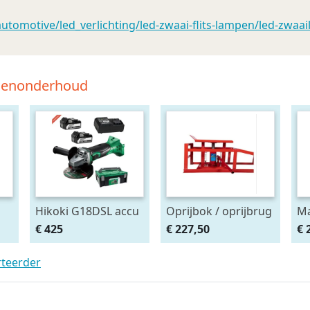
omotive/led_verlichting/led-zwaai-flits-lampen/led-zwaai
tsenonderhoud
Hikoki G18DSL accu
Oprijbok / oprijbrug
Ma
haakse slijper
met ingebouwde
Af
€ 425
€ 227,50
€ 
(2x5Ah + HSCII)
krik. set 2stuks
ma
rteerder