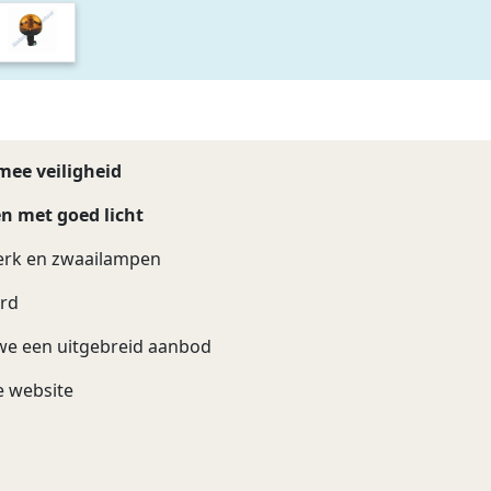
ee veiligheid
en met goed licht
erk en zwaailampen
urd
we een uitgebreid aanbod
e website