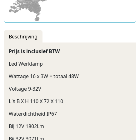
Beschrijving
Prijs is inclusief BTW
Led Werklamp
Wattage 16 x 3W = totaal 48W
Voltage 9-32V
L X B X H 110 X 72 X 110
Waterdichtheid IP67
Bij 12V 1802Lm
Bij 32V 3071Lm