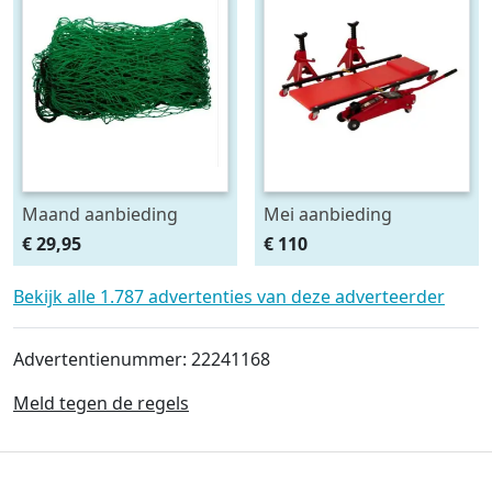
Maand aanbieding
Mei aanbieding
Afdeknet 4x2 mtr maas
Monteursligkar+2 tons
€ 29,95
€ 110
4.5 x 4.5 cm
krik + 2 assteunen
Bekijk alle 1.787 advertenties van deze adverteerder
Advertentienummer: 22241168
Meld tegen de regels