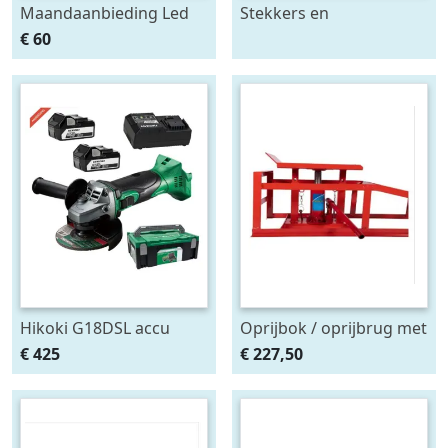
Maandaanbieding Led
Stekkers en
achterlicht 12-24V links
stekkerdozen diversen
€ 60
m. breedtelamp
Hikoki G18DSL accu
Oprijbok / oprijbrug met
haakse slijper (2x5Ah +
ingebouwde krik. set
€ 425
€ 227,50
HSCII)
2stuks