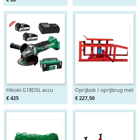
m. breedtelamp
Hikoki G18DSL accu
Oprijbok / oprijbrug met
haakse slijper (2x5Ah +
ingebouwde krik. set
€ 425
€ 227,50
HSCII)
2stuks