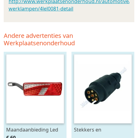
http://www.werkplaatsenonderhoud.nl/automotive/led_v
werklampen/4lel0081-detail
Andere advertenties van
Werkplaatsenonderhoud
Maandaanbieding Led
Stekkers en
achterlicht 12-24V links
stekkerdozen diversen
€ 60