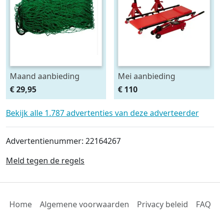
Maand aanbieding
Mei aanbieding
Afdeknet 4x2 mtr maas
Monteursligkar+2 tons
€ 29,95
€ 110
4.5 x 4.5 cm
krik + 2 assteunen
Bekijk alle 1.787 advertenties van deze adverteerder
Advertentienummer: 22164267
Meld tegen de regels
Home
Algemene voorwaarden
Privacy beleid
FAQ