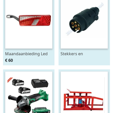
Maandaanbieding Led
Stekkers en
achterlicht 12-24V links
stekkerdozen diversen
€ 60
m. breedtelamp