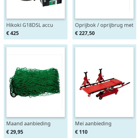
Hikoki G18DSL accu
Oprijbok / oprijbrug met
haakse slijper (2x5Ah +
ingebouwde krik. set
€ 425
€ 227,50
HSCII)
2stuks
Maand aanbieding
Mei aanbieding
Afdeknet 4x2 mtr maas
Monteursligkar+2 tons
€ 29,95
€ 110
4.5 x 4.5 cm
krik + 2 assteunen