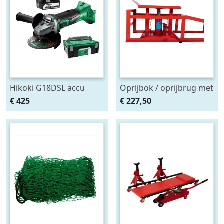
Hikoki G18DSL accu
Oprijbok / oprijbrug met
haakse slijper (2x5Ah +
ingebouwde krik. set
€ 425
€ 227,50
HSCII)
2stuks