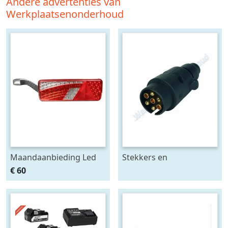
Andere advertenties van
Werkplaatsenonderhoud
Maandaanbieding Led
Stekkers en
achterlicht 12-24V links
stekkerdozen diversen
€ 60
m. breedtelamp