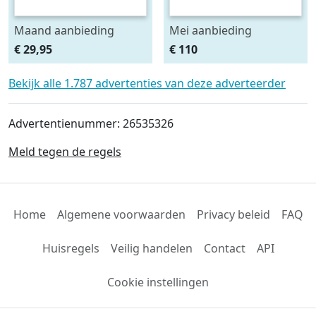
Maand aanbieding
Mei aanbieding
Afdeknet 4x2 mtr maas
Monteursligkar+2 tons
€ 29,95
€ 110
4.5 x 4.5 cm
krik + 2 assteunen
Bekijk alle 1.787 advertenties van deze adverteerder
Advertentienummer: 26535326
Meld tegen de regels
Home
Algemene voorwaarden
Privacy beleid
FAQ
Huisregels
Veilig handelen
Contact
API
Cookie instellingen