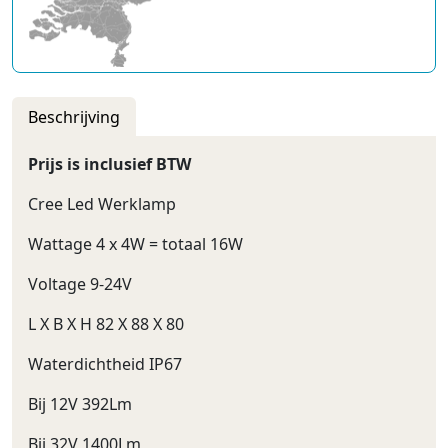
Beschrijving
Prijs is inclusief BTW
Cree Led Werklamp
Wattage 4 x 4W = totaal 16W
Voltage 9-24V
L X B X H 82 X 88 X 80
Waterdichtheid IP67
Bij 12V 392Lm
Bij 32V 1400Lm