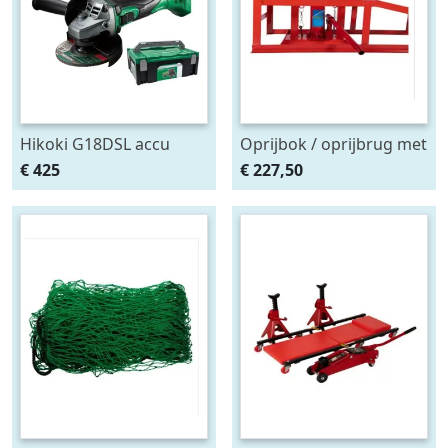
Hikoki G18DSL accu
Oprijbok / oprijbrug met
haakse slijper (2x5Ah +
ingebouwde krik. set
€ 425
€ 227,50
HSCII)
2stuks