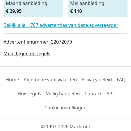
Maand aanbieding
Mei aanbieding
Afdeknet 4x2 mtr maas
Monteursligkar+2 tons
€ 29,95
€ 110
4.5 x 4.5 cm
krik + 2 assteunen
Bekijk alle 1.787 advertenties van deze adverteerder
Advertentienummer: 22072079
Meld tegen de regels
Home
Algemene voorwaarden
Privacy beleid
FAQ
Huisregels
Veilig handelen
Contact
API
Cookie instellingen
© 1997-2026 Marktnet