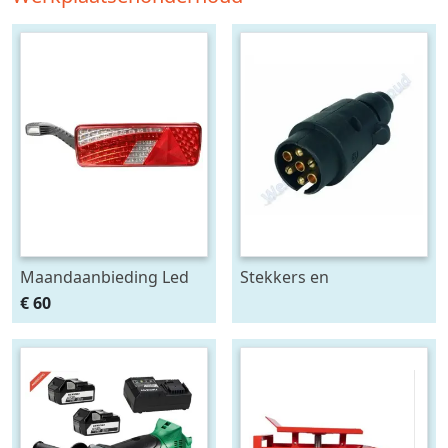
Maandaanbieding Led
Stekkers en
achterlicht 12-24V links
stekkerdozen diversen
€ 60
m. breedtelamp