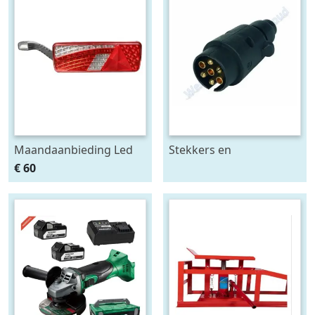
Maandaanbieding Led
Stekkers en
achterlicht 12-24V links
stekkerdozen diversen
€ 60
m. breedtelamp