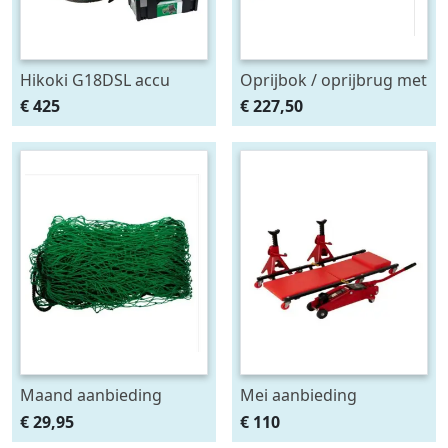
Hikoki G18DSL accu
Oprijbok / oprijbrug met
haakse slijper (2x5Ah +
ingebouwde krik. set
€ 425
€ 227,50
HSCII)
2stuks
Maand aanbieding
Mei aanbieding
Afdeknet 4x2 mtr maas
Monteursligkar+2 tons
€ 29,95
€ 110
4.5 x 4.5 cm
krik + 2 assteunen