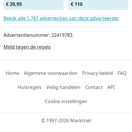
Afdeknet 4x2 mtr maas
Monteursligkar+2 tons
€ 29,95
€ 110
4.5 x 4.5 cm
krik + 2 assteunen
Bekijk alle 1.787 advertenties van deze adverteerder
Advertentienummer: 22419783
Meld tegen de regels
Home
Algemene voorwaarden
Privacy beleid
FAQ
Huisregels
Veilig handelen
Contact
API
Cookie instellingen
© 1997-2026 Marktnet