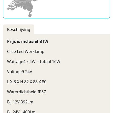
Beschrijving
Prijs is inclusief BTW
Cree Led Werklamp
Wattage4 x 4W = totaal 16W
Voltage9-24V
L X B X H 82 X 88 X 80
Waterdichtheid IP67
Bij 12V 392Lm
Bij 24V 1400Lm