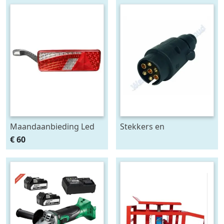
Maandaanbieding Led
Stekkers en
achterlicht 12-24V links
stekkerdozen diversen
€ 60
m. breedtelamp