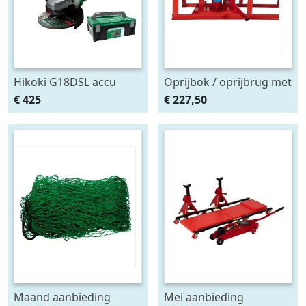
Hikoki G18DSL accu
Oprijbok / oprijbrug met
haakse slijper (2x5Ah +
ingebouwde krik. set
€ 425
€ 227,50
HSCII)
2stuks
Maand aanbieding
Mei aanbieding