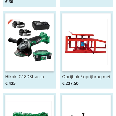
achterlicht 12-24V links
stekkerdozen diversen
€ 60
m. breedtelamp
Hikoki G18DSL accu
Oprijbok / oprijbrug met
haakse slijper (2x5Ah +
ingebouwde krik. set
€ 425
€ 227,50
HSCII)
2stuks