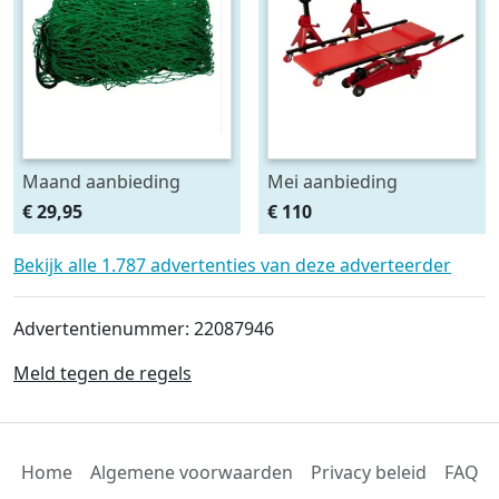
Maand aanbieding
Mei aanbieding
Afdeknet 4x2 mtr maas
Monteursligkar+2 tons
€ 29,95
€ 110
4.5 x 4.5 cm
krik + 2 assteunen
Bekijk alle 1.787 advertenties van deze adverteerder
Advertentienummer: 22087946
Meld tegen de regels
Home
Algemene voorwaarden
Privacy beleid
FAQ