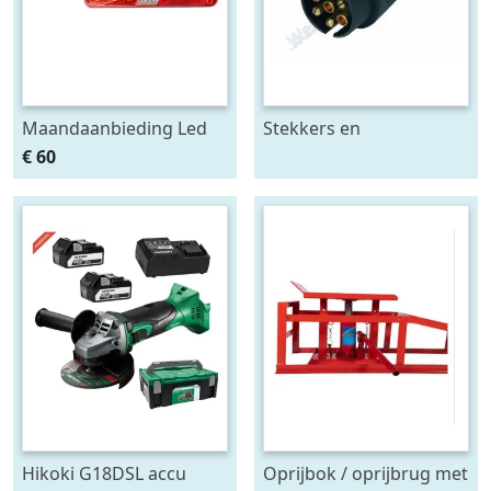
Maandaanbieding Led
Stekkers en
achterlicht 12-24V links
stekkerdozen diversen
€ 60
m. breedtelamp
Hikoki G18DSL accu
Oprijbok / oprijbrug met