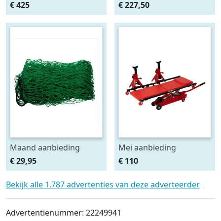
haakse slijper (2x5Ah +
ingebouwde krik. set
€ 425
€ 227,50
HSCII)
2stuks
Maand aanbieding
Mei aanbieding
Afdeknet 4x2 mtr maas
Monteursligkar+2 tons
€ 29,95
€ 110
4.5 x 4.5 cm
krik + 2 assteunen
Bekijk alle 1.787 advertenties van deze adverteerder
Advertentienummer: 22249941