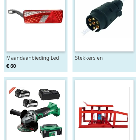
Maandaanbieding Led
Stekkers en
achterlicht 12-24V links
stekkerdozen diversen
€ 60
m. breedtelamp