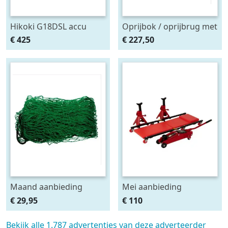
Hikoki G18DSL accu
Oprijbok / oprijbrug met
haakse slijper (2x5Ah +
ingebouwde krik. set
€ 425
€ 227,50
HSCII)
2stuks
Maand aanbieding
Mei aanbieding
Afdeknet 4x2 mtr maas
Monteursligkar+2 tons
€ 29,95
€ 110
4.5 x 4.5 cm
krik + 2 assteunen
Bekijk alle 1.787 advertenties van deze adverteerder