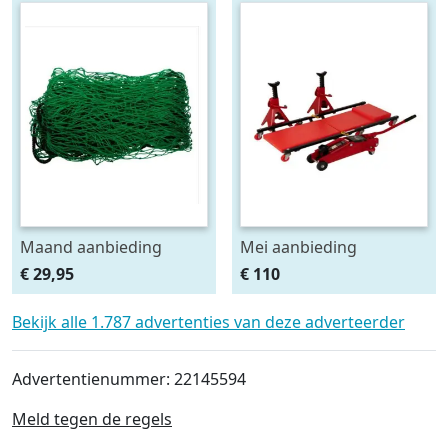
Maand aanbieding
Mei aanbieding
Afdeknet 4x2 mtr maas
Monteursligkar+2 tons
€ 29,95
€ 110
4.5 x 4.5 cm
krik + 2 assteunen
Bekijk alle 1.787 advertenties van deze adverteerder
Advertentienummer: 22145594
Meld tegen de regels