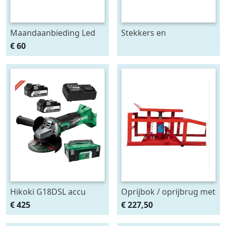
Maandaanbieding Led
Stekkers en
achterlicht 12-24V links
stekkerdozen diversen
€ 60
m. breedtelamp
Hikoki G18DSL accu
Oprijbok / oprijbrug met
haakse slijper (2x5Ah +
ingebouwde krik. set
€ 425
€ 227,50
HSCII)
2stuks