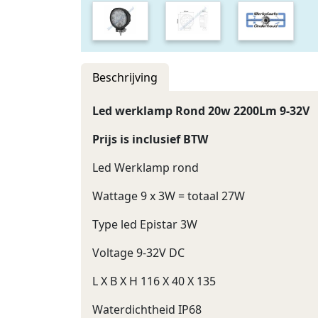
Beschrijving
Led werklamp Rond 20w 2200Lm 9-32V
Prijs is inclusief BTW
Led Werklamp rond
Wattage 9 x 3W = totaal 27W
Type led Epistar 3W
Voltage 9-32V DC
L X B X H 116 X 40 X 135
Waterdichtheid IP68