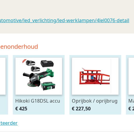
omotive/led_verlichting/led-werklampen/4lel0076-detail
tsenonderhoud
Hikoki G18DSL accu
Oprijbok / oprijbrug
Ma
haakse slijper
met ingebouwde
Af
€ 425
€ 227,50
€ 
(2x5Ah + HSCII)
krik. set 2stuks
ma
rteerder