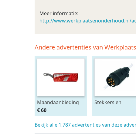
Meer informatie:
http://www.werkplaatsenonderhoud.nl/aut
Andere advertenties van Werkplaa
Maandaanbieding
Stekkers en
Led achterlicht 12-
stekkerdozen
€ 60
24V links m.
diversen
breedtelamp
Bekijk alle 1.787 advertenties van deze adve